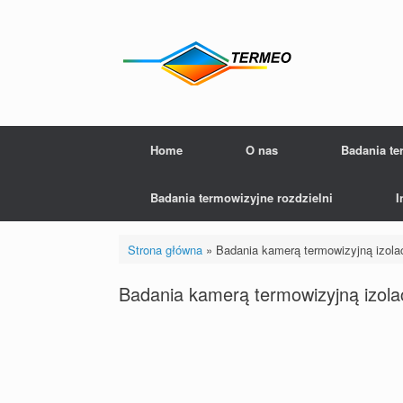
Skip
to
content
Home
O nas
Badania t
Badania termowizyjne rozdzielni
I
Strona główna
»
Badania kamerą termowizyjną izola
Badania kamerą termowizyjną izola